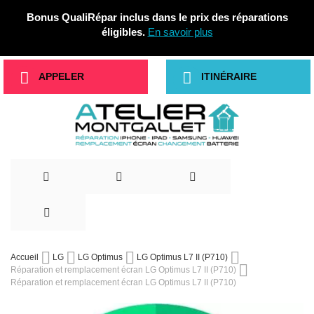
Bonus QualiRépar inclus dans le prix des réparations
éligibles.
En savoir plus
APPELER
ITINÉRAIRE
Allez
Accueil
LG
LG Optimus
LG Optimus L7 II (P710)
au
Réparation et remplacement écran LG Optimus L7 II (P710)
Réparation et remplacement écran LG Optimus L7 II (P710)
contenu
Skip