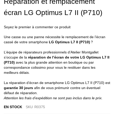
Réparation et remplacement
the
beginning
écran LG Optimus L7 II (P710)
of
the
images
gallery
Soyez le premier à commenter ce produit
Une casse ou une panne nécessite le remplacement de l’écran
cassé de votre smartphone
LG Optimus L7 II (P710)
?
L’équipe de réparateurs professionnels d’Atelier Montgallet
s’occupe de la
réparation de l’écran de votre LG Optimus L7 II
(P710)
avec la plus grande attention en boutique ou par
correspondance colissimo pour vous le restituer dans les
meilleurs délais.
La réparation d’écran de smartphone LG Optimus L7 II (P710) est
garantie 30 jours
afin de vous prémunir contre un éventuel
défaut de réparation.
Attention les frais d’expédition ne sont pas inclus dans le prix.
EN STOCK
SKU
R0375