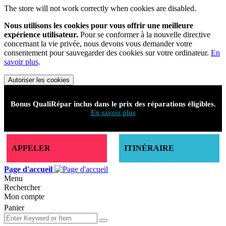
Bonus QualiRépar inclus dans le prix des réparations éligibles.
En savoir plus
APPELER
ITINÉRAIRE
Page d'accueil
Menu
Rechercher
Mon compte
Panier
Mon compte
Connexion
Créer un compte
Allez au contenu
Appelez Nous
+33 1 43 47 45 70.
-
181 Rue de Charenton, 75012
Paris
Atelier Montgallet Réparation Iphone - Ipad - Samsung - Huawei